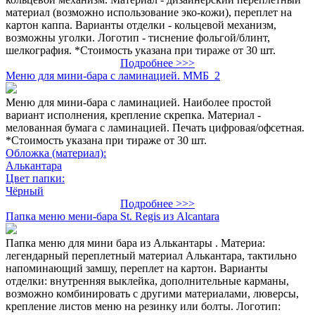
материал (возможно использование эко-кожи), переплет на
картон каппа. Варианты отделки - кольцевой механизм,
возможны уголки. Логотип - тиснение фольгой/блинт,
шелкография. *Стоимость указана при тираже от 30 шт.
Подробнее >>>
Меню для мини-бара с ламинацией. ММБ_2
Меню для мини-бара с ламинацией. Наиболее простой
вариант исполнения, крепление скрепка. Материал -
мелованная бумага с ламинацией. Печать цифровая/офсетная.
*Стоимость указана при тираже от 30 шт.
Обложка (материал):
Алькантара
Цвет папки:
Чёрный
Подробнее >>>
Папка меню мени-бара St. Regis из Alcantara
Папка меню для мини бара из Алькантары . Материа:
легендарный переплетный материал Алькантара, тактильно
напоминающий замшу, переплет на картон. Варианты
отделки: внутренняя выклейка, дополнительные карманы,
возможно комбинировать с другими материалами, люверсы,
крепление листов меню на резинку или болты. Логотип: