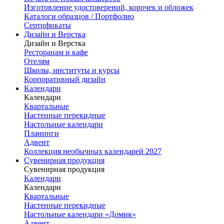
Изготовление удостоверений, корочек и обложек
Каталоги образцов / Портфолио
Сертификаты
Дизайн и Верстка
Дизайн и Верстка
Ресторанам и кафе
Отелям
Школы, институты и курсы
Корпоративный дизайн
Календари
Календари
Квартальные
Настенные перекидные
Настольные календари
Планинги
Адвент
Коллекция необычных календарей 2027
Сувенирная продукция
Сувенирная продукция
Календари
Календари
Квартальные
Настенные перекидные
Настольные календари «Домик»
Адвент