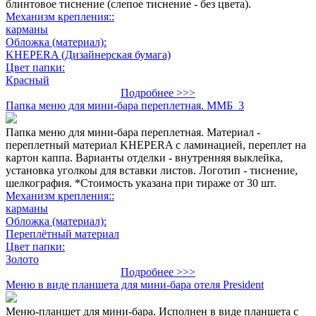
блинтовое тиснение (слепое тиснение - без цвета).
Механизм крепления::
карманы
Обложка (материал):
KHEPERA (Дизайнерская бумага)
Цвет папки:
Красный
Подробнее >>>
Папка меню для мини-бара переплетная. ММБ_3
Папка меню для мини-бара переплетная. Материал -
переплетный материал KHEPERA с ламинацией, переплет на
картон каппа. Варианты отделки - внутренняя выклейка,
установка уголкоы для вставки листов. Логотип - тиснение,
шелкография. *Стоимость указана при тираже от 30 шт.
Механизм крепления::
карманы
Обложка (материал):
Переплётный материал
Цвет папки:
Золото
Подробнее >>>
Меню в виде планшета для мини-бара отеля President
Меню-планшет для мини-бара. Исполнен в виде планшета с