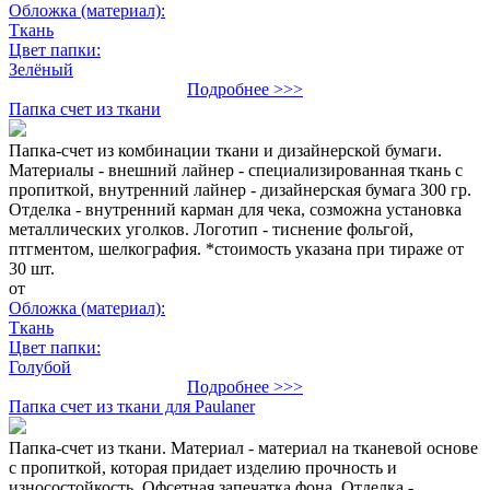
Обложка (материал):
Ткань
Цвет папки:
Зелёный
Подробнее >>>
Папка счет из ткани
Папка-счет из комбинации ткани и дизайнерской бумаги.
Материалы - внешний лайнер - специализированная ткань с
пропиткой, внутренний лайнер - дизайнерская бумага 300 гр.
Отделка - внутренний карман для чека, созможна установка
металлических уголков. Логотип - тиснение фольгой,
птгментом, шелкография. *стоимость указана при тираже от
30 шт.
от
Обложка (материал):
Ткань
Цвет папки:
Голубой
Подробнее >>>
Папка счет из ткани для Paulaner
Папка-счет из ткани. Материал - материал на тканевой основе
с пропиткой, которая придает изделию прочность и
износостойкость. Офсетная запечатка фона. Отделка -