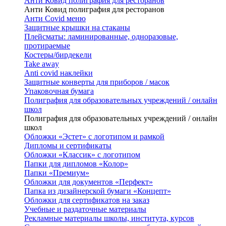
Анти Ковид полиграфия для ресторанов
Анти Ковид полиграфия для ресторанов
Анти Covid меню
Защитные крышки на стаканы
Плейсматы: ламинированные, одноразовые,
протираемые
Костеры/бирдекели
Take away
Anti covid наклейки
Защитные конверты для приборов / масок
Упаковочная бумага
Полиграфия для образовательных учреждений / онлайн
школ
Полиграфия для образовательных учреждений / онлайн
школ
Обложки «Эстет» с логотипом и рамкой
Дипломы и сертификаты
Обложки «Классик» с логотипом
Папки для дипломов «Колор»
Папки «Премиум»
Обложки для документов «Перфект»
Папка из дизайнерской бумаги «Концепт»
Обложки для сертификатов на заказ
Учебные и раздаточные материалы
Рекламные материалы школы, института, курсов