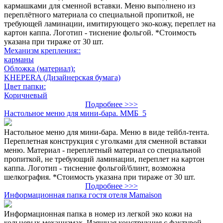
кармашками для сменной вставки. Меню выполнено из
переплётного материала со специальной пропиткой, не
требующей ламинации, имитирующего эко-кожу, переплет на
картон каппа. Логотип - тиснение фольгой. *Стоимость
указана при тираже от 30 шт.
Механизм крепления::
карманы
Обложка (материал):
KHEPERA (Дизайнерская бумага)
Цвет папки:
Коричневый
Подробнее >>>
Настольное меню для мини-бара. ММБ_5
Настольное меню для мини-бара. Меню в виде тейбл-тента.
Переплетная конструкция с уголками для сменной вставки
меню. Материал - переплетный материал со специальной
пропиткой, не требующий ламинации, переплет на картон
каппа. Логотип - тиснение фольгой/блинт, возможна
шелкография. *Стоимость указана при тираже от 30 шт.
Подробнее >>>
Информационная папка гостя отеля Mamaison
Информационная папка в номер из легкой эко кожи на
кольцевых механизмах. Изящная конструкция с фактурой