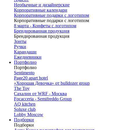
Необычные и дизайнерские
Корпоративные календари
Корпоративные подарки с логотипом
Корпоративные подарки с логотипом
8 марта - Конфеты с логотипом
Брендированная продукция
Брендированная продукция
Зонты
Ручки
Карандаши
Ежедневники
Портфолио
Портфолио
Sentimento
Page20 apart hotel
«Хорошая Девочка» от bulldozer group
The Toy
Сахалин от WRF - Москва
Focacceria - Semifreddo Group
AQ kitchen
Soluxe club
Lobby Moscow
Подборки
Подборки