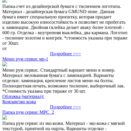
Папка-счет из дизайнерской бумаги с тиснением логотипа.
Материал - дизайнерская бумага GMUND stone. Данная
бумага имеет специальную пропитку, которая придает
изделию высокую износостойкость и позволяет не прибегать
к ламинации. Двойная склейка делает аваку более плотной -
600 гр. Отделка - внутренняя выклейка, два кармана. Логотип
- тиснение золотом и конгрев. *стоимость указана при тираже
от 30шт.
от
Подробнее >>>
Меню рум сервис мр-1
Меню рум сервис. Стандартный вариант меню в номер.
Материал: мелованная бумага с ламинацией. Варианты
отделки: ламинация, крепление листов меню на болты.
Полноцветная печать, возможно тиснение, выборочный лак.
*Стоимость указана при тираже от 30 шт.
Обложка (материал):
Кожзам/эко кожа
Подробнее >>>
Папка рум сервис МРС_2
Папка рум сервис из эко-кожи. Материал - эко-кожа с мягкой
текстурой, приятной на ощупь. Варианты отделки -