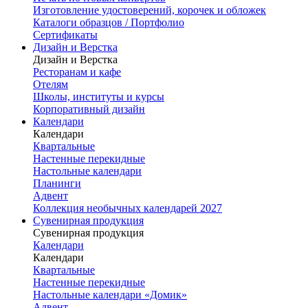
Изготовление удостоверений, корочек и обложек
Каталоги образцов / Портфолио
Сертификаты
Дизайн и Верстка
Дизайн и Верстка
Ресторанам и кафе
Отелям
Школы, институты и курсы
Корпоративный дизайн
Календари
Календари
Квартальные
Настенные перекидные
Настольные календари
Планинги
Адвент
Коллекция необычных календарей 2027
Сувенирная продукция
Сувенирная продукция
Календари
Календари
Квартальные
Настенные перекидные
Настольные календари «Домик»
Адвент