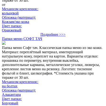
тираже от 30 шт.
от
Механизм крепления::
кольцевой
Обложка (материал):
Кожзам/эко кожа
Цвет папки:
Оранжевый
Подробнее >>>
Папки меню СОФТ ТАЧ
Папка меню Софт тач. Классическая папка меню из эко кожи.
Материал: переплётный материал, имитирующий
натуральную кожу, переплет на картон. Варианты отделки:
прошивка по периметру, внутренняя выклейка,
дополнительные карманы, металлические уголки, люверсы,
крепление листов меню на резинку. Логотип: тиснение
фольгой и блинт, шелкография. *Стоимость указана при
тираже от 30 шт.
Механизм крепления::
на болтах
Обложка (материал):
Алькантара
Цвет папки:
Бордовый