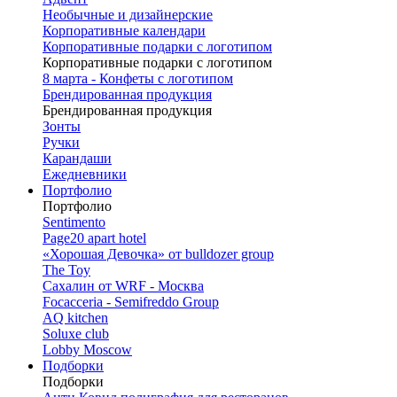
Необычные и дизайнерские
Корпоративные календари
Корпоративные подарки с логотипом
Корпоративные подарки с логотипом
8 марта - Конфеты с логотипом
Брендированная продукция
Брендированная продукция
Зонты
Ручки
Карандаши
Ежедневники
Портфолио
Портфолио
Sentimento
Page20 apart hotel
«Хорошая Девочка» от bulldozer group
The Toy
Сахалин от WRF - Москва
Focacceria - Semifreddo Group
AQ kitchen
Soluxe club
Lobby Moscow
Подборки
Подборки