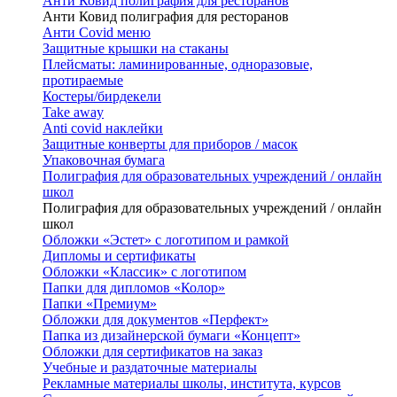
Анти Ковид полиграфия для ресторанов
Анти Ковид полиграфия для ресторанов
Анти Covid меню
Защитные крышки на стаканы
Плейсматы: ламинированные, одноразовые,
протираемые
Костеры/бирдекели
Take away
Anti covid наклейки
Защитные конверты для приборов / масок
Упаковочная бумага
Полиграфия для образовательных учреждений / онлайн
школ
Полиграфия для образовательных учреждений / онлайн
школ
Обложки «Эстет» с логотипом и рамкой
Дипломы и сертификаты
Обложки «Классик» с логотипом
Папки для дипломов «Колор»
Папки «Премиум»
Обложки для документов «Перфект»
Папка из дизайнерской бумаги «Концепт»
Обложки для сертификатов на заказ
Учебные и раздаточные материалы
Рекламные материалы школы, института, курсов