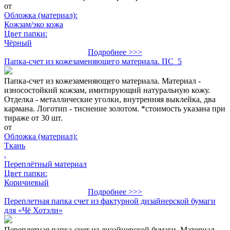
от
Обложка (материал):
Кожзам/эко кожа
Цвет папки:
Чёрный
Подробнее >>>
Папка-счет из кожезаменяющего материала. ПС_5
Папка-счет из кожезаменяющего материала. Материал -
износостойкий кожзам, имитирующий натуральную кожу.
Отделка - металлические уголки, внутренняя выклейка, два
кармана. Логотип - тиснение золотом. *стоимость указана при
тираже от 30 шт.
от
Обложка (материал):
Ткань
,
Переплётный материал
Цвет папки:
Коричневый
Подробнее >>>
Переплетная папка счет из фактурной дизайнерской бумаги
для «Чё Хотэли»
Переплетная папка-счет из дизайнерской бумаги. Материал -