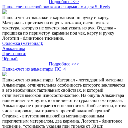
Подробнее >>>
Папка счет из серой эко кожи с карманами для St Regis
Папка-счет из эко-кожи с карманами по ручку и карту.
Материал - приятная на ощупь эко-кожа, очень мягкая
текстура, которую не хочется выпускать из рук. Отделка -
прошивка по периметру, карманы под чек, карту и ручку
Логотип - блинтовое тиснение.
Обложка (материал):
Алькантара
Цвет папки:
Чёрный
Подробнее >>>
Папка-счет из алькантары ПС_4
Папка-счет из алькантары. Материал - легендарный материал
Алькантара, отличительная особенность которого заключается
в его необычных тактильных свойствах. и который
отличается высокой износостойкостью. На ощупь Алькантара
напоминает замшу, но, в отличие от натурального материала,
Алькантара не протирается и не лоснится. Любые пятна, в том
числе жировые, вытираются простой влажной тряпкой.
Отделка - внутренняя выклейка метализированным
переплетным материалом, два кармана. Логотип - блинтовое
тиснение. *стоимость указана при тираже от 30 шт.