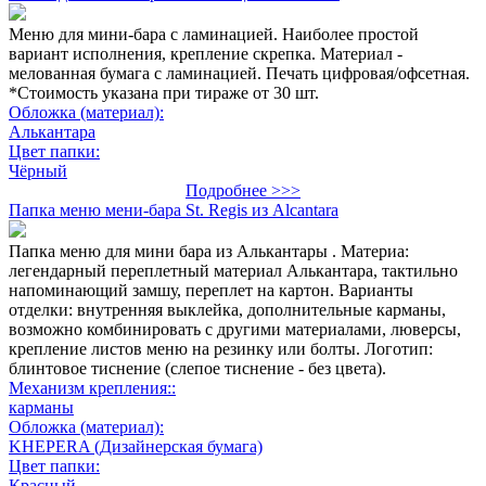
Меню для мини-бара с ламинацией. Наиболее простой
вариант исполнения, крепление скрепка. Материал -
мелованная бумага с ламинацией. Печать цифровая/офсетная.
*Стоимость указана при тираже от 30 шт.
Обложка (материал):
Алькантара
Цвет папки:
Чёрный
Подробнее >>>
Папка меню мени-бара St. Regis из Alcantara
Папка меню для мини бара из Алькантары . Материа:
легендарный переплетный материал Алькантара, тактильно
напоминающий замшу, переплет на картон. Варианты
отделки: внутренняя выклейка, дополнительные карманы,
возможно комбинировать с другими материалами, люверсы,
крепление листов меню на резинку или болты. Логотип:
блинтовое тиснение (слепое тиснение - без цвета).
Механизм крепления::
карманы
Обложка (материал):
KHEPERA (Дизайнерская бумага)
Цвет папки:
Красный