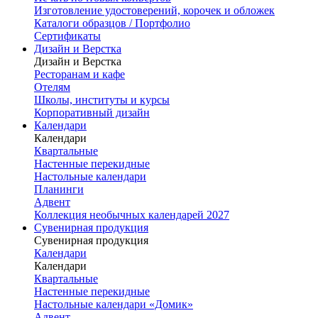
Изготовление удостоверений, корочек и обложек
Каталоги образцов / Портфолио
Сертификаты
Дизайн и Верстка
Дизайн и Верстка
Ресторанам и кафе
Отелям
Школы, институты и курсы
Корпоративный дизайн
Календари
Календари
Квартальные
Настенные перекидные
Настольные календари
Планинги
Адвент
Коллекция необычных календарей 2027
Сувенирная продукция
Сувенирная продукция
Календари
Календари
Квартальные
Настенные перекидные
Настольные календари «Домик»
Адвент