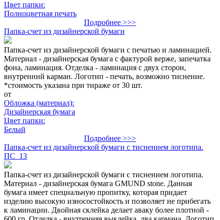
Цвет папки:
Полноцветная печать
Подробнее >>>
Папка-счет из дизайнерской бумаги
Папка-счет из дизайнерской бумаги с печатью и ламинацией.
Материал - дизайнерская бумага с фактурой верже, запечатка
фона, ламинация. Отделка - ламинация с двух сторон,
внутренний карман. Логотип - печать, возможно тиснение.
*стоимость указана при тираже от 30 шт.
от
Обложка (материал):
Дизайнерская бумага
Цвет папки:
Белый
Подробнее >>>
Папка-счет из дизайнерской бумаги с тиснением логотипа.
ПС_13
Папка-счет из дизайнерской бумаги с тиснением логотипа.
Материал - дизайнерская бумага GMUND stone. Данная
бумага имеет специальную пропитку, которая придает
изделию высокую износостойкость и позволяет не прибегать
к ламинации. Двойная склейка делает аваку более плотной -
600 гр. Отделка - внутренняя выклейка, два кармана. Логотип