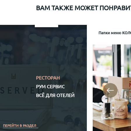
ВАМ ТАКЖЕ МОЖЕТ ПОНРАВИ
Папки меню для Sapiens
Меню рум сервис мр-1
Информационная папка гостя отеля Mamaison
Папки меню КОЛО
Папка р
Информа
Механизм крепл
Обло
Обложка (матери
Кожз
Полноцветная (
РЕСТОРАН
РУМ СЕРВИС
ВСЁ ДЛЯ ОТЕЛЕЙ
ПЕРЕЙТИ В РАЗДЕЛ