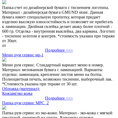
Папка-счет из дизайнерской бумаги с тиснением логотипа.
Материал - дизайнерская бумага GMUND stone. Данная
бумага имеет специальную пропитку, которая придает
изделию высокую износостойкость и позволяет не прибегать
к ламинации. Двойная склейка делает аваку более плотной -
600 гр. Отделка - внутренняя выклейка, два кармана. Логотип
- тиснение золотом и конгрев. *стоимость указана при тираже
от 30шт.
от
Подробнее >>>
Меню рум сервис мр-1
Меню рум сервис. Стандартный вариант меню в номер.
Материал: мелованная бумага с ламинацией. Варианты
отделки: ламинация, крепление листов меню на болты.
Полноцветная печать, возможно тиснение, выборочный лак.
*Стоимость указана при тираже от 30 шт.
Обложка (материал):
Кожзам/эко кожа
Подробнее >>>
Папка рум сервис МРС_2
Папка рум сервис из эко-кожи. Материал - эко-кожа с мягкой
текстурой, приятной на ощупь. Варианты отделки -