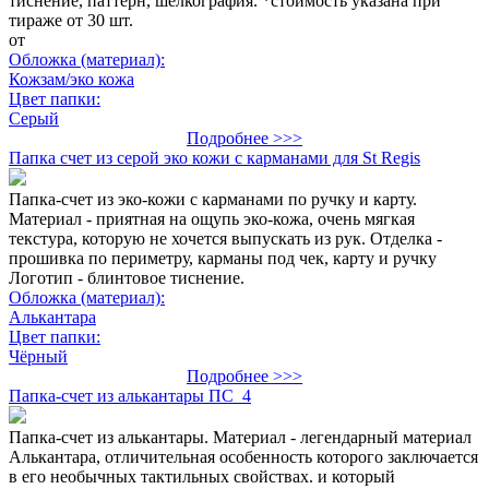
тиснение, паттерн, шелкография. *стоимость указана при
тираже от 30 шт.
от
Обложка (материал):
Кожзам/эко кожа
Цвет папки:
Серый
Подробнее >>>
Папка счет из серой эко кожи с карманами для St Regis
Папка-счет из эко-кожи с карманами по ручку и карту.
Материал - приятная на ощупь эко-кожа, очень мягкая
текстура, которую не хочется выпускать из рук. Отделка -
прошивка по периметру, карманы под чек, карту и ручку
Логотип - блинтовое тиснение.
Обложка (материал):
Алькантара
Цвет папки:
Чёрный
Подробнее >>>
Папка-счет из алькантары ПС_4
Папка-счет из алькантары. Материал - легендарный материал
Алькантара, отличительная особенность которого заключается
в его необычных тактильных свойствах. и который