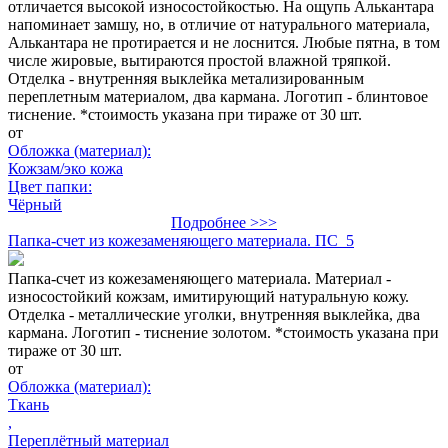
отличается высокой износостойкостью. На ощупь Алькантара
напоминает замшу, но, в отличие от натурального материала,
Алькантара не протирается и не лоснится. Любые пятна, в том
числе жировые, вытираются простой влажной тряпкой.
Отделка - внутренняя выклейка метализированным
переплетным материалом, два кармана. Логотип - блинтовое
тиснение. *стоимость указана при тираже от 30 шт.
от
Обложка (материал):
Кожзам/эко кожа
Цвет папки:
Чёрный
Подробнее >>>
Папка-счет из кожезаменяющего материала. ПС_5
Папка-счет из кожезаменяющего материала. Материал -
износостойкий кожзам, имитирующий натуральную кожу.
Отделка - металлические уголки, внутренняя выклейка, два
кармана. Логотип - тиснение золотом. *стоимость указана при
тираже от 30 шт.
от
Обложка (материал):
Ткань
,
Переплётный материал