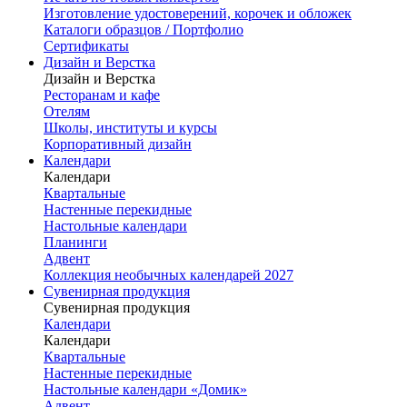
Изготовление удостоверений, корочек и обложек
Каталоги образцов / Портфолио
Сертификаты
Дизайн и Верстка
Дизайн и Верстка
Ресторанам и кафе
Отелям
Школы, институты и курсы
Корпоративный дизайн
Календари
Календари
Квартальные
Настенные перекидные
Настольные календари
Планинги
Адвент
Коллекция необычных календарей 2027
Сувенирная продукция
Сувенирная продукция
Календари
Календари
Квартальные
Настенные перекидные
Настольные календари «Домик»
Адвент