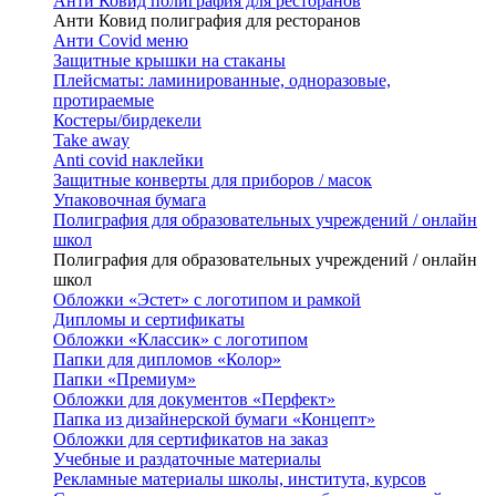
Анти Ковид полиграфия для ресторанов
Анти Ковид полиграфия для ресторанов
Анти Covid меню
Защитные крышки на стаканы
Плейсматы: ламинированные, одноразовые,
протираемые
Костеры/бирдекели
Take away
Anti covid наклейки
Защитные конверты для приборов / масок
Упаковочная бумага
Полиграфия для образовательных учреждений / онлайн
школ
Полиграфия для образовательных учреждений / онлайн
школ
Обложки «Эстет» с логотипом и рамкой
Дипломы и сертификаты
Обложки «Классик» с логотипом
Папки для дипломов «Колор»
Папки «Премиум»
Обложки для документов «Перфект»
Папка из дизайнерской бумаги «Концепт»
Обложки для сертификатов на заказ
Учебные и раздаточные материалы
Рекламные материалы школы, института, курсов