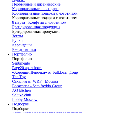
Необычные и дизайнерские
Корпоративные календари
Корпоративные подарки с логотипом
Корпоративные подарки с логотипом
8 марта - Конфеты с логотипом
Брендированная продукция
Брендированная продукция
Зонты
Ручки
Карандаши
Ежедневники
Портфолио
Портфолио
Sentimento
Page20 apart hotel
«Хорошая Девочка» от bulldozer group
The Toy
Сахалин от WRF - Москва
Focacceria - Semifreddo Group
AQ kitchen
Soluxe club
Lobby Moscow
Подборки
Подборки