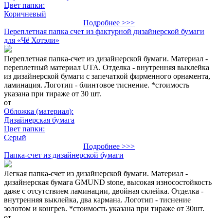
Цвет папки:
Коричневый
Подробнее >>>
Переплетная папка счет из фактурной дизайнерской бумаги
для «Чё Хотэли»
Переплетная папка-счет из дизайнерской бумаги. Материал -
переплетный материал UTA. Отделка - внутренняя выклейка
из дизайнерской бумаги с запечаткой фирменного орнамента,
ламинация. Логотип - блинтовое тиснение. *стоимость
указана при тираже от 30 шт.
от
Обложка (материал):
Дизайнерская бумага
Цвет папки:
Серый
Подробнее >>>
Папка-счет из дизайнерской бумаги
Легкая папка-счет из дизайнерской бумаги. Материал -
дизайнерская бумага GMUND stone, высокая износостойкость
даже с отсутствием ламинации, двойная склейка. Отделка -
внутренняя выклейка, два кармана. Логотип - тиснение
золотом и конгрев. *стоимость указана при тираже от 30шт.
от