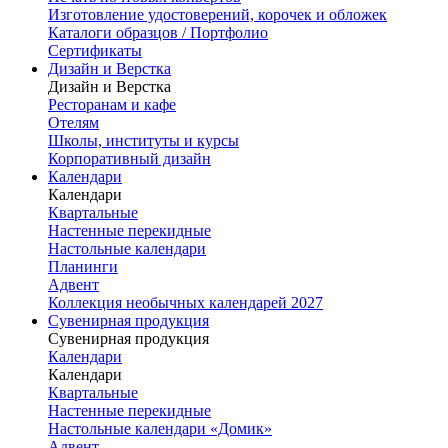
Изготовление удостоверений, корочек и обложек
Каталоги образцов / Портфолио
Сертификаты
Дизайн и Верстка
Дизайн и Верстка
Ресторанам и кафе
Отелям
Школы, институты и курсы
Корпоративный дизайн
Календари
Календари
Квартальные
Настенные перекидные
Настольные календари
Планинги
Адвент
Коллекция необычных календарей 2027
Сувенирная продукция
Сувенирная продукция
Календари
Календари
Квартальные
Настенные перекидные
Настольные календари «Домик»
Адвент