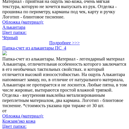
Материал - приятная на ощупь эко-кожа, очень мягкая
текстура, которую не хочется выпускать из рук. Отделка -
прошивка по периметру, карманы под чек, карту и ручку
Логотип - блинтовое тиснение.
Обложка (материал):
Алькантара
Цвет папки:
Чёрный
Подробнее >>>
Папка-счет из алькантары ПС_4
Папка-счет из алькантары. Материал - легендарный материал
Алькантара, отличительная особенность которого заключается
в его необычных тактильных свойствах. и который
отличается высокой износостойкостью. На ощупь Алькантара
напоминает замшу, но, в отличие от натурального материала,
Алькантара не протирается и не лоснится. Любые пятна, в том
числе жировые, вытираются простой влажной тряпкой.
Отделка - внутренняя выклейка метализированным
переплетным материалом, два кармана. Логотип - блинтовое
тиснение. *стоимость указана при тираже от 30 шт.
от
Обложка (материал):
Кожзам/эко кожа
Цвет папки: