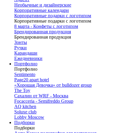
Необычные и дизайнерские
Корпоративные календари
Корпоративные подарки с логотипом
Корпоративные подарки с логотипом
8 марта - Конфеты с логотипом
Брендированная продукция
Брендированная продукция
Зонты
Ручки
Карандаши
Ежедневники
Портфолио
Портфолио
Sentimento
Page20 apart hotel
«Хорошая Девочка» от bulldozer group
The Toy
Сахалин от WRF - Москва
Focacceria - Semifreddo Group
AQ kitchen
Soluxe club
Lobby Moscow
Подборки
Подборки