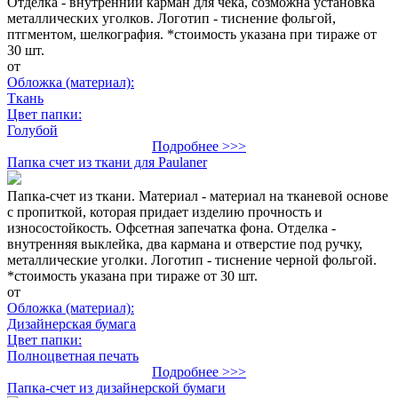
Отделка - внутренний карман для чека, созможна установка
металлических уголков. Логотип - тиснение фольгой,
птгментом, шелкография. *стоимость указана при тираже от
30 шт.
от
Обложка (материал):
Ткань
Цвет папки:
Голубой
Подробнее >>>
Папка счет из ткани для Paulaner
Папка-счет из ткани. Материал - материал на тканевой основе
с пропиткой, которая придает изделию прочность и
износостойкость. Офсетная запечатка фона. Отделка -
внутренняя выклейка, два кармана и отверстие под ручку,
металлические уголки. Логотип - тиснение черной фольгой.
*стоимость указана при тираже от 30 шт.
от
Обложка (материал):
Дизайнерская бумага
Цвет папки:
Полноцветная печать
Подробнее >>>
Папка-счет из дизайнерской бумаги