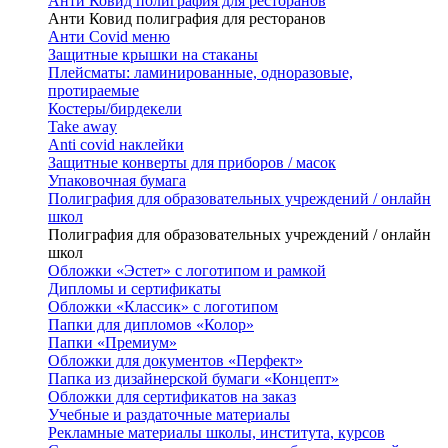
Анти Ковид полиграфия для ресторанов
Анти Ковид полиграфия для ресторанов
Анти Covid меню
Защитные крышки на стаканы
Плейсматы: ламинированные, одноразовые,
протираемые
Костеры/бирдекели
Take away
Anti covid наклейки
Защитные конверты для приборов / масок
Упаковочная бумага
Полиграфия для образовательных учреждений / онлайн
школ
Полиграфия для образовательных учреждений / онлайн
школ
Обложки «Эстет» с логотипом и рамкой
Дипломы и сертификаты
Обложки «Классик» с логотипом
Папки для дипломов «Колор»
Папки «Премиум»
Обложки для документов «Перфект»
Папка из дизайнерской бумаги «Концепт»
Обложки для сертификатов на заказ
Учебные и раздаточные материалы
Рекламные материалы школы, института, курсов