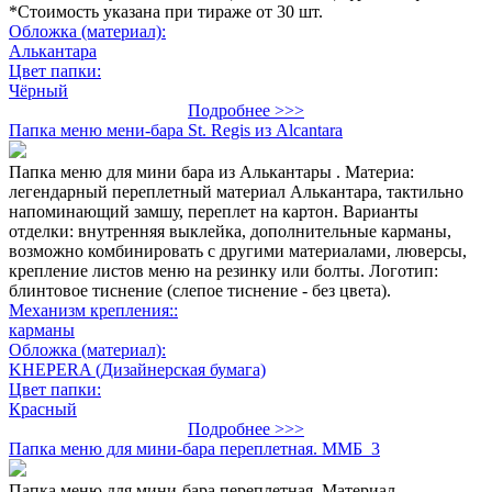
*Стоимость указана при тираже от 30 шт.
Обложка (материал):
Алькантара
Цвет папки:
Чёрный
Подробнее >>>
Папка меню мени-бара St. Regis из Alcantara
Папка меню для мини бара из Алькантары . Материа:
легендарный переплетный материал Алькантара, тактильно
напоминающий замшу, переплет на картон. Варианты
отделки: внутренняя выклейка, дополнительные карманы,
возможно комбинировать с другими материалами, люверсы,
крепление листов меню на резинку или болты. Логотип:
блинтовое тиснение (слепое тиснение - без цвета).
Механизм крепления::
карманы
Обложка (материал):
KHEPERA (Дизайнерская бумага)
Цвет папки:
Красный
Подробнее >>>
Папка меню для мини-бара переплетная. ММБ_3
Папка меню для мини-бара переплетная. Материал -