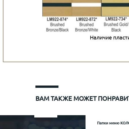
Наличие пласт
ВАМ ТАКЖЕ МОЖЕТ ПОНРАВИ
Папки меню для Sapiens
Меню рум сервис мр-1
Информационная папка гостя отеля Mamaison
Папки меню КОЛО
Папка р
Информа