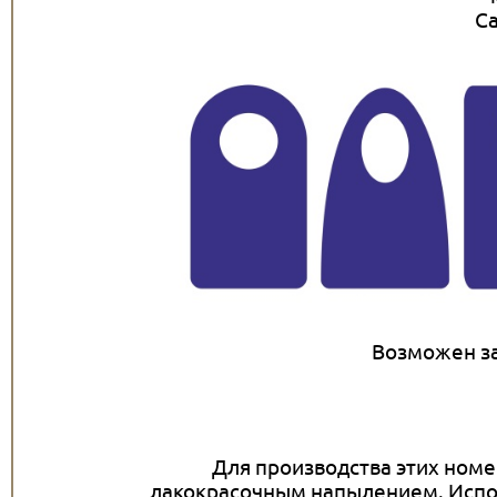
С
Возможен з
Для производства этих ном
лакокрасочным напылением. Испол