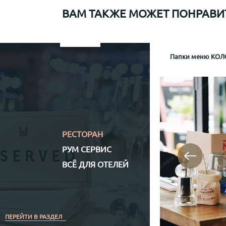
ВАМ ТАКЖЕ МОЖЕТ ПОНРАВИ
Папки меню для Sapiens
Меню рум сервис мр-1
Информационная папка гостя отеля Mamaison
Папки меню КОЛО
Папка р
Информа
Механизм крепл
Обло
Обложка (матери
Кожз
Полноцветная (
РЕСТОРАН
РУМ СЕРВИС
ВСЁ ДЛЯ ОТЕЛЕЙ
ПЕРЕЙТИ В РАЗДЕЛ