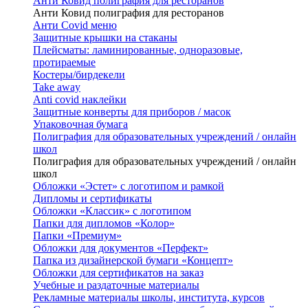
Анти Ковид полиграфия для ресторанов
Анти Ковид полиграфия для ресторанов
Анти Covid меню
Защитные крышки на стаканы
Плейсматы: ламинированные, одноразовые,
протираемые
Костеры/бирдекели
Take away
Anti covid наклейки
Защитные конверты для приборов / масок
Упаковочная бумага
Полиграфия для образовательных учреждений / онлайн
школ
Полиграфия для образовательных учреждений / онлайн
школ
Обложки «Эстет» с логотипом и рамкой
Дипломы и сертификаты
Обложки «Классик» с логотипом
Папки для дипломов «Колор»
Папки «Премиум»
Обложки для документов «Перфект»
Папка из дизайнерской бумаги «Концепт»
Обложки для сертификатов на заказ
Учебные и раздаточные материалы
Рекламные материалы школы, института, курсов