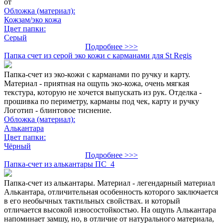
от
Обложка (материал):
Кожзам/эко кожа
Цвет папки:
Серый
Подробнее >>>
Папка счет из серой эко кожи с карманами для St Regis
Папка-счет из эко-кожи с карманами по ручку и карту.
Материал - приятная на ощупь эко-кожа, очень мягкая
текстура, которую не хочется выпускать из рук. Отделка -
прошивка по периметру, карманы под чек, карту и ручку
Логотип - блинтовое тиснение.
Обложка (материал):
Алькантара
Цвет папки:
Чёрный
Подробнее >>>
Папка-счет из алькантары ПС_4
Папка-счет из алькантары. Материал - легендарный материал
Алькантара, отличительная особенность которого заключается
в его необычных тактильных свойствах. и который
отличается высокой износостойкостью. На ощупь Алькантара
напоминает замшу, но, в отличие от натурального материала,