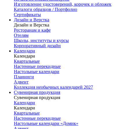
Изготовление удостоверений, корочек и обложек
Каталоги образцов / Портфолио
Сертификаты
Дизайн и Верстка
Дизайн и Верстка
Ресторанам и кафе
Отелям
Школы, институты и курсы
Корпоративный дизайн
Календари
Календари
Квартальные
Настенные перекидные
Настольные календари
Планинги
Адвент
Коллекция необычных календарей 2027
Сувенирная продукция
Сувенирная продукция
Календари
Календари
Квартальные
Настенные перекидные
Настольные календари «Домик»
Адвент