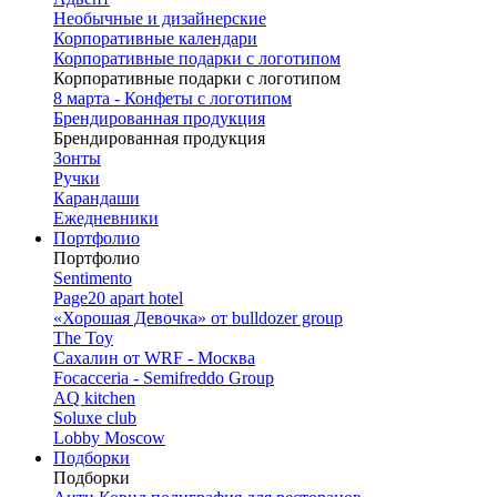
Необычные и дизайнерские
Корпоративные календари
Корпоративные подарки с логотипом
Корпоративные подарки с логотипом
8 марта - Конфеты с логотипом
Брендированная продукция
Брендированная продукция
Зонты
Ручки
Карандаши
Ежедневники
Портфолио
Портфолио
Sentimento
Page20 apart hotel
«Хорошая Девочка» от bulldozer group
The Toy
Сахалин от WRF - Москва
Focacceria - Semifreddo Group
AQ kitchen
Soluxe club
Lobby Moscow
Подборки
Подборки