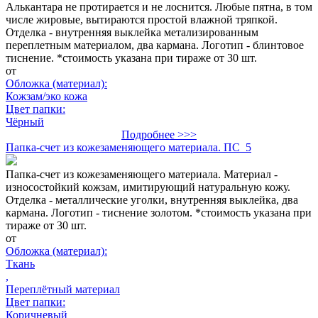
Алькантара не протирается и не лоснится. Любые пятна, в том
числе жировые, вытираются простой влажной тряпкой.
Отделка - внутренняя выклейка метализированным
переплетным материалом, два кармана. Логотип - блинтовое
тиснение. *стоимость указана при тираже от 30 шт.
от
Обложка (материал):
Кожзам/эко кожа
Цвет папки:
Чёрный
Подробнее >>>
Папка-счет из кожезаменяющего материала. ПС_5
Папка-счет из кожезаменяющего материала. Материал -
износостойкий кожзам, имитирующий натуральную кожу.
Отделка - металлические уголки, внутренняя выклейка, два
кармана. Логотип - тиснение золотом. *стоимость указана при
тираже от 30 шт.
от
Обложка (материал):
Ткань
,
Переплётный материал
Цвет папки:
Коричневый