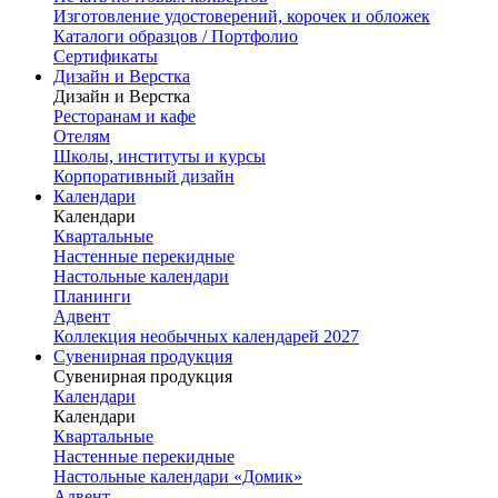
Изготовление удостоверений, корочек и обложек
Каталоги образцов / Портфолио
Сертификаты
Дизайн и Верстка
Дизайн и Верстка
Ресторанам и кафе
Отелям
Школы, институты и курсы
Корпоративный дизайн
Календари
Календари
Квартальные
Настенные перекидные
Настольные календари
Планинги
Адвент
Коллекция необычных календарей 2027
Сувенирная продукция
Сувенирная продукция
Календари
Календари
Квартальные
Настенные перекидные
Настольные календари «Домик»
Адвент