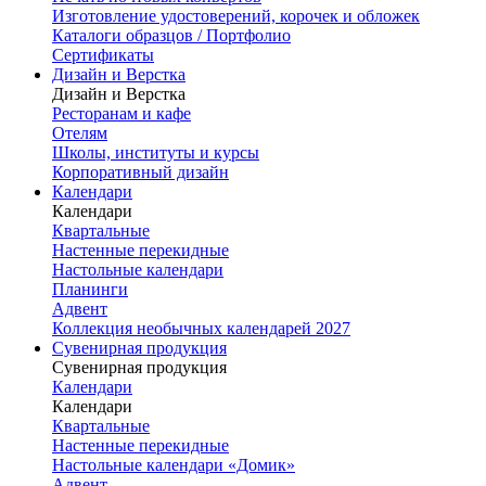
Изготовление удостоверений, корочек и обложек
Каталоги образцов / Портфолио
Сертификаты
Дизайн и Верстка
Дизайн и Верстка
Ресторанам и кафе
Отелям
Школы, институты и курсы
Корпоративный дизайн
Календари
Календари
Квартальные
Настенные перекидные
Настольные календари
Планинги
Адвент
Коллекция необычных календарей 2027
Сувенирная продукция
Сувенирная продукция
Календари
Календари
Квартальные
Настенные перекидные
Настольные календари «Домик»
Адвент