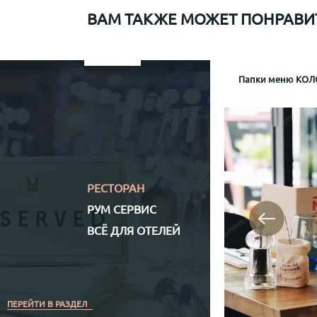
ВАМ ТАКЖЕ МОЖЕТ ПОНРАВИ
Папки меню для Sapiens
Меню рум сервис мр-1
Информационная папка гостя отеля Mamaison
Папки меню КОЛО
Папка р
Информа
Механизм крепл
Обло
Обложка (матери
Кожз
Полноцветная (
РЕСТОРАН
РУМ СЕРВИС
ВСЁ ДЛЯ ОТЕЛЕЙ
ПЕРЕЙТИ В РАЗДЕЛ