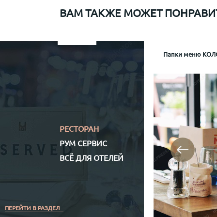
ВАМ ТАКЖЕ МОЖЕТ ПОНРАВИ
Папки меню для Sapiens
Меню рум сервис мр-1
Информационная папка гостя отеля Mamaison
Папки меню КОЛО
Папка р
Информа
Механизм крепл
Обло
Обложка (матери
Кожз
Полноцветная (
РЕСТОРАН
РУМ СЕРВИС
ВСЁ ДЛЯ ОТЕЛЕЙ
ПЕРЕЙТИ В РАЗДЕЛ