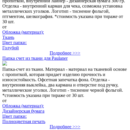
пропиткой, внутренний лайнер - дизайнерская бумага 300 гр.
Отделка - внутренний карман для чека, созможна установка
металлических уголков. Логотип - тиснение фольгой,
птгментом, шелкография. *стоимость указана при тираже от
30 шт.
от
Обложка (материал):
Ткань
Цвет папки:
Голубой
Подробнее >>>
Папка счет из ткани для Paulaner
Папка-счет из ткани. Материал - материал на тканевой основе
с пропиткой, которая придает изделию прочность и
износостойкость. Офсетная запечатка фона. Отделка -
внутренняя выклейка, два кармана и отверстие под ручку,
металлические уголки. Логотип - тиснение черной фольгой.
*стоимость указана при тираже от 30 шт.
от
Обложка (материал):
Дизайнерская бумага
Цвет папки:
Полноцветная печать
Подробнее >>>