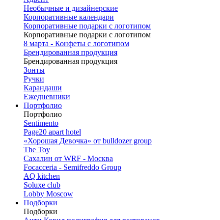
Необычные и дизайнерские
Корпоративные календари
Корпоративные подарки с логотипом
Корпоративные подарки с логотипом
8 марта - Конфеты с логотипом
Брендированная продукция
Брендированная продукция
Зонты
Ручки
Карандаши
Ежедневники
Портфолио
Портфолио
Sentimento
Page20 apart hotel
«Хорошая Девочка» от bulldozer group
The Toy
Сахалин от WRF - Москва
Focacceria - Semifreddo Group
AQ kitchen
Soluxe club
Lobby Moscow
Подборки
Подборки