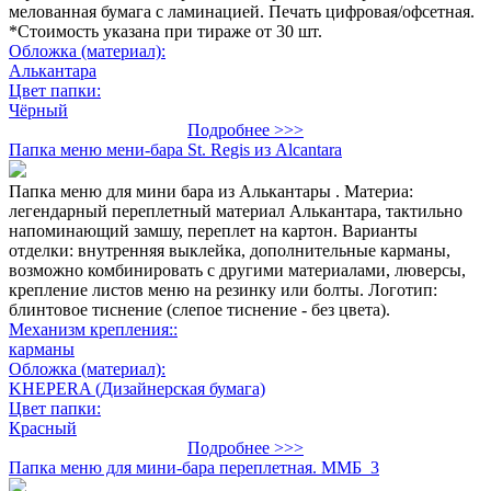
мелованная бумага с ламинацией. Печать цифровая/офсетная.
*Стоимость указана при тираже от 30 шт.
Обложка (материал):
Алькантара
Цвет папки:
Чёрный
Подробнее >>>
Папка меню мени-бара St. Regis из Alcantara
Папка меню для мини бара из Алькантары . Материа:
легендарный переплетный материал Алькантара, тактильно
напоминающий замшу, переплет на картон. Варианты
отделки: внутренняя выклейка, дополнительные карманы,
возможно комбинировать с другими материалами, люверсы,
крепление листов меню на резинку или болты. Логотип:
блинтовое тиснение (слепое тиснение - без цвета).
Механизм крепления::
карманы
Обложка (материал):
KHEPERA (Дизайнерская бумага)
Цвет папки:
Красный
Подробнее >>>
Папка меню для мини-бара переплетная. ММБ_3