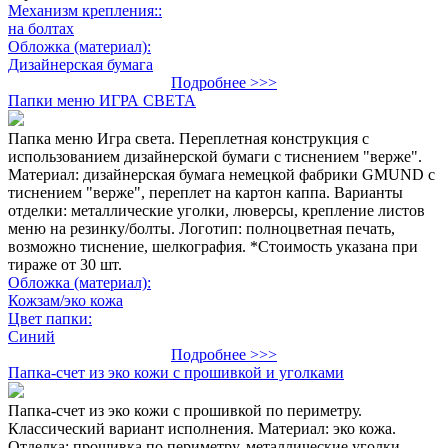
Механизм крепления::
на болтах
Обложка (материал):
Дизайнерская бумага
Подробнее >>>
Папки меню ИГРА СВЕТА
Папка меню Игра света. Переплетная конструкция с
использованием дизайнерской бумаги с тиснением "верже".
Материал: дизайнерская бумага немецкой фабрики GMUND с
тиснением "верже", переплет на картон каппа. Варианты
отделки: металлические уголки, люверсы, крепление листов
меню на резинку/болты. Логотип: полноцветная печать,
возможно тиснение, шелкография. *Стоимость указана при
тираже от 30 шт.
Обложка (материал):
Кожзам/эко кожа
Цвет папки:
Синий
Подробнее >>>
Папка-счет из эко кожи с прошивкой и уголками
Папка-счет из эко кожи с прошивкой по периметру.
Классический вариант исполнения. Материал: эко кожа.
Отделка: прошивка по периметру, металлические уголки,