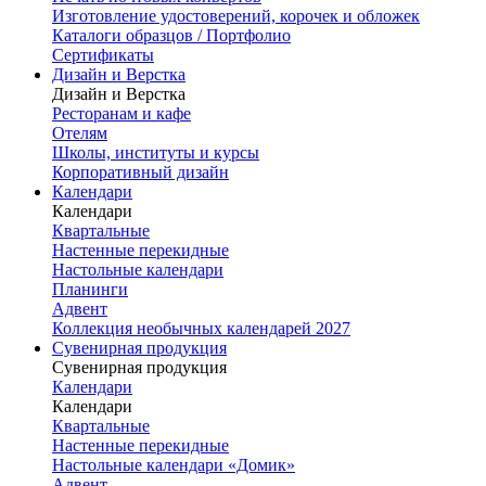
Изготовление удостоверений, корочек и обложек
Каталоги образцов / Портфолио
Сертификаты
Дизайн и Верстка
Дизайн и Верстка
Ресторанам и кафе
Отелям
Школы, институты и курсы
Корпоративный дизайн
Календари
Календари
Квартальные
Настенные перекидные
Настольные календари
Планинги
Адвент
Коллекция необычных календарей 2027
Сувенирная продукция
Сувенирная продукция
Календари
Календари
Квартальные
Настенные перекидные
Настольные календари «Домик»
Адвент