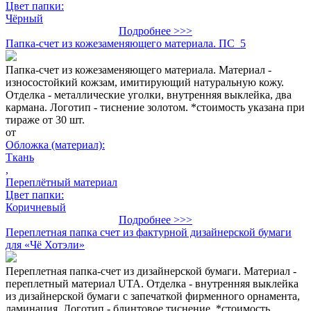
Цвет папки:
Чёрный
Подробнее >>>
Папка-счет из кожезаменяющего материала. ПС_5
Папка-счет из кожезаменяющего материала. Материал -
износостойкий кожзам, имитирующий натуральную кожу.
Отделка - металлические уголки, внутренняя выклейка, два
кармана. Логотип - тиснение золотом. *стоимость указана при
тираже от 30 шт.
от
Обложка (материал):
Ткань
,
Переплётный материал
Цвет папки:
Коричневый
Подробнее >>>
Переплетная папка счет из фактурной дизайнерской бумаги
для «Чё Хотэли»
Переплетная папка-счет из дизайнерской бумаги. Материал -
переплетный материал UTA. Отделка - внутренняя выклейка
из дизайнерской бумаги с запечаткой фирменного орнамента,
ламинация. Логотип - блинтовое тиснение. *стоимость