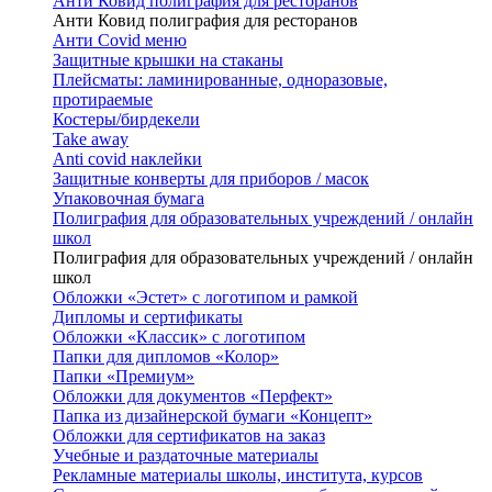
Анти Ковид полиграфия для ресторанов
Анти Ковид полиграфия для ресторанов
Анти Covid меню
Защитные крышки на стаканы
Плейсматы: ламинированные, одноразовые,
протираемые
Костеры/бирдекели
Take away
Anti covid наклейки
Защитные конверты для приборов / масок
Упаковочная бумага
Полиграфия для образовательных учреждений / онлайн
школ
Полиграфия для образовательных учреждений / онлайн
школ
Обложки «Эстет» с логотипом и рамкой
Дипломы и сертификаты
Обложки «Классик» с логотипом
Папки для дипломов «Колор»
Папки «Премиум»
Обложки для документов «Перфект»
Папка из дизайнерской бумаги «Концепт»
Обложки для сертификатов на заказ
Учебные и раздаточные материалы
Рекламные материалы школы, института, курсов