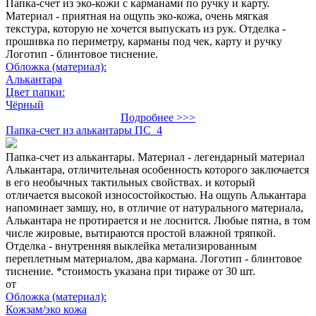
Папка-счет из эко-кожи с карманами по ручку и карту.
Материал - приятная на ощупь эко-кожа, очень мягкая
текстура, которую не хочется выпускать из рук. Отделка -
прошивка по периметру, карманы под чек, карту и ручку
Логотип - блинтовое тиснение.
Обложка (материал):
Алькантара
Цвет папки:
Чёрный
Подробнее >>>
Папка-счет из алькантары ПС_4
Папка-счет из алькантары. Материал - легендарный материал
Алькантара, отличительная особенность которого заключается
в его необычных тактильных свойствах. и который
отличается высокой износостойкостью. На ощупь Алькантара
напоминает замшу, но, в отличие от натурального материала,
Алькантара не протирается и не лоснится. Любые пятна, в том
числе жировые, вытираются простой влажной тряпкой.
Отделка - внутренняя выклейка метализированным
переплетным материалом, два кармана. Логотип - блинтовое
тиснение. *стоимость указана при тираже от 30 шт.
от
Обложка (материал):
Кожзам/эко кожа