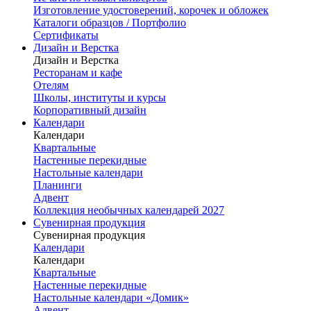
Изготовление удостоверений, корочек и обложек
Каталоги образцов / Портфолио
Сертификаты
Дизайн и Верстка
Дизайн и Верстка
Ресторанам и кафе
Отелям
Школы, институты и курсы
Корпоративный дизайн
Календари
Календари
Квартальные
Настенные перекидные
Настольные календари
Планинги
Адвент
Коллекция необычных календарей 2027
Сувенирная продукция
Сувенирная продукция
Календари
Календари
Квартальные
Настенные перекидные
Настольные календари «Домик»
Адвент