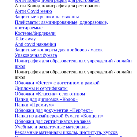
Анти Ковид полиграфия для ресторанов
Анти Ковид полиграфия для ресторанов
Анти Covid меню
Защитные крышки на стаканы
Плейсматы: ламинированные, одноразовые,
протираемые
Костеры/бирдекели
Take away
Anti covid наклейки
Защитные конверты для приборов / масок
Упаковочная бумага
Полиграфия для образовательных учреждений / онлайн
школ
Полиграфия для образовательных учреждений / онлайн
школ
Обложки «Эстет» с логотипом и рамкой
Дипломы и сертификаты
Обложки «Классик» с логотипом
Папки для дипломов «Колор»
Папки «Премиум»
Обложки для документов «Перфект»
Папка из дизайнерской бумаги «Концепт»
Обложки для сертификатов на заказ
Учебные и раздаточные материалы
Рекламные материалы школы, института, курсов