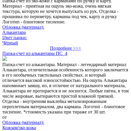
Папка-счет из эко-кожи с карманами по ручку и карту.
Материал - приятная на ощупь эко-кожа, очень мягкая
текстура, которую не хочется выпускать из рук. Отделка -
прошивка по периметру, карманы под чек, карту и ручку
Логотип - блинтовое тиснение.
Обложка (материал):
Алькантара
Цвет папки:
Чёрный
Подробнее >>>
Папка-счет из алькантары ПС_4
Папка-счет из алькантары. Материал - легендарный материал
Алькантара, отличительная особенность которого заключается
в его необычных тактильных свойствах. и который
отличается высокой износостойкостью. На ощупь Алькантара
напоминает замшу, но, в отличие от натурального материала,
Алькантара не протирается и не лоснится. Любые пятна, в том
числе жировые, вытираются простой влажной тряпкой.
Отделка - внутренняя выклейка метализированным
переплетным материалом, два кармана. Логотип - блинтовое
тиснение. *стоимость указана при тираже от 30 шт.
от
Обложка (материал):
Кожзам/эко кожа