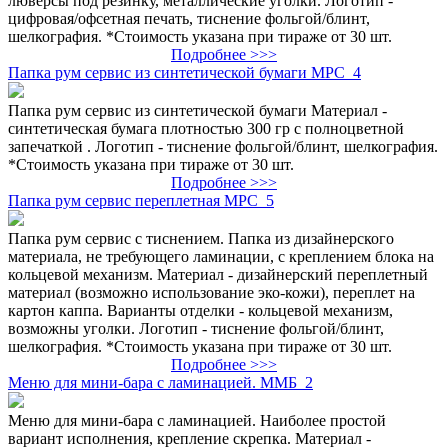
люверсы под резинку, металлические уголки. Логотип -
цифровая/офсетная печать, тиснение фольгой/блинт,
шелкография. *Стоимость указана при тираже от 30 шт.
Подробнее >>>
Папка рум сервис из синтетической бумаги МРС_4
Папка рум сервис из синтетической бумаги Материал -
синтетическая бумага плотностью 300 гр с полноцветной
запечаткой . Логотип - тиснение фольгой/блинт, шелкография.
*Стоимость указана при тираже от 30 шт.
Подробнее >>>
Папка рум сервис переплетная МРС_5
Папка рум сервис с тиснением. Папка из дизайнерского
материала, не требующего ламинации, с креплением блока на
кольцевой механизм. Материал - дизайнерский переплетный
материал (возможно использование эко-кожи), переплет на
картон каппа. Варианты отделки - кольцевой механизм,
возможны уголки. Логотип - тиснение фольгой/блинт,
шелкография. *Стоимость указана при тираже от 30 шт.
Подробнее >>>
Меню для мини-бара с ламинацией. ММБ_2
Меню для мини-бара с ламинацией. Наиболее простой
вариант исполнения, крепление скрепка. Материал -