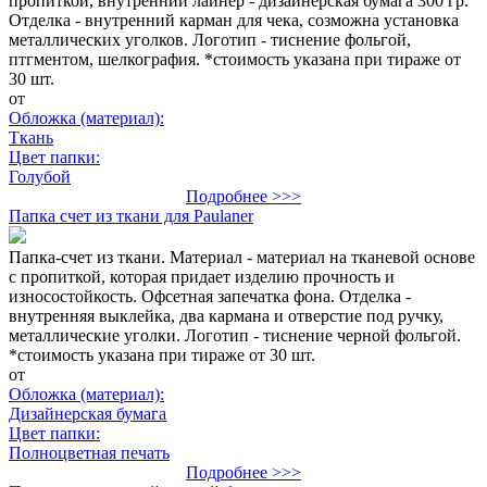
пропиткой, внутренний лайнер - дизайнерская бумага 300 гр.
Отделка - внутренний карман для чека, созможна установка
металлических уголков. Логотип - тиснение фольгой,
птгментом, шелкография. *стоимость указана при тираже от
30 шт.
от
Обложка (материал):
Ткань
Цвет папки:
Голубой
Подробнее >>>
Папка счет из ткани для Paulaner
Папка-счет из ткани. Материал - материал на тканевой основе
с пропиткой, которая придает изделию прочность и
износостойкость. Офсетная запечатка фона. Отделка -
внутренняя выклейка, два кармана и отверстие под ручку,
металлические уголки. Логотип - тиснение черной фольгой.
*стоимость указана при тираже от 30 шт.
от
Обложка (материал):
Дизайнерская бумага
Цвет папки:
Полноцветная печать
Подробнее >>>