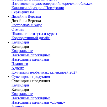
Изготовление удостоверений, корочек и обложек
Каталоги образцов / Портфолио
Сертификаты
Дизайн и Верстка
Дизайн и Верстка
Ресторанам и кафе
Отелям
Школы, институты и курсы
Корпоративный дизайн
Календари
Календари
Квартальные
Настенные перекидные
Настольные календари
Планинги
Адвент
Коллекция необычных календарей 2027
Сувенирная продукция
Сувенирная продукция
Календари
Календари
Квартальные
Настенные перекидные
Настольные календари «Домик»
Адвент