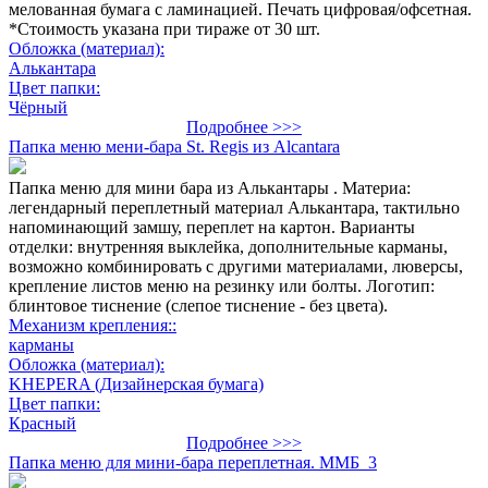
мелованная бумага с ламинацией. Печать цифровая/офсетная.
*Стоимость указана при тираже от 30 шт.
Обложка (материал):
Алькантара
Цвет папки:
Чёрный
Подробнее >>>
Папка меню мени-бара St. Regis из Alcantara
Папка меню для мини бара из Алькантары . Материа:
легендарный переплетный материал Алькантара, тактильно
напоминающий замшу, переплет на картон. Варианты
отделки: внутренняя выклейка, дополнительные карманы,
возможно комбинировать с другими материалами, люверсы,
крепление листов меню на резинку или болты. Логотип:
блинтовое тиснение (слепое тиснение - без цвета).
Механизм крепления::
карманы
Обложка (материал):
KHEPERA (Дизайнерская бумага)
Цвет папки:
Красный
Подробнее >>>
Папка меню для мини-бара переплетная. ММБ_3