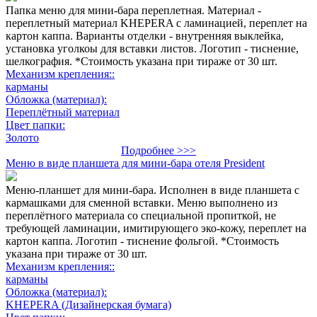
Папка меню для мини-бара переплетная. Материал -
переплетный материал KHEPERA с ламинацией, переплет на
картон каппа. Варианты отделки - внутренняя выклейка,
установка уголкоы для вставки листов. Логотип - тиснение,
шелкография. *Стоимость указана при тираже от 30 шт.
Механизм крепления::
карманы
Обложка (материал):
Переплётный материал
Цвет папки:
Золото
Подробнее >>>
Меню в виде планшета для мини-бара отеля President
Меню-планшет для мини-бара. Исполнен в виде планшета с
кармашками для сменной вставки. Меню выполнено из
переплётного материала со специальной пропиткой, не
требующей ламинации, имитирующего эко-кожу, переплет на
картон каппа. Логотип - тиснение фольгой. *Стоимость
указана при тираже от 30 шт.
Механизм крепления::
карманы
Обложка (материал):
KHEPERA (Дизайнерская бумага)