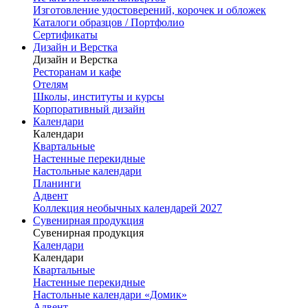
Изготовление удостоверений, корочек и обложек
Каталоги образцов / Портфолио
Сертификаты
Дизайн и Верстка
Дизайн и Верстка
Ресторанам и кафе
Отелям
Школы, институты и курсы
Корпоративный дизайн
Календари
Календари
Квартальные
Настенные перекидные
Настольные календари
Планинги
Адвент
Коллекция необычных календарей 2027
Сувенирная продукция
Сувенирная продукция
Календари
Календари
Квартальные
Настенные перекидные
Настольные календари «Домик»
Адвент