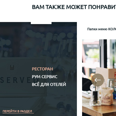
ВАМ ТАКЖЕ МОЖЕТ ПОНРАВИ
Папки меню для Sapiens
Меню рум сервис мр-1
Информационная папка гостя отеля Mamaison
Папки меню КОЛО
Папка р
Информа
Механизм крепл
Обло
Обложка (матери
Кожз
Полноцветная (
РЕСТОРАН
РУМ СЕРВИС
ВСЁ ДЛЯ ОТЕЛЕЙ
ПЕРЕЙТИ В РАЗДЕЛ