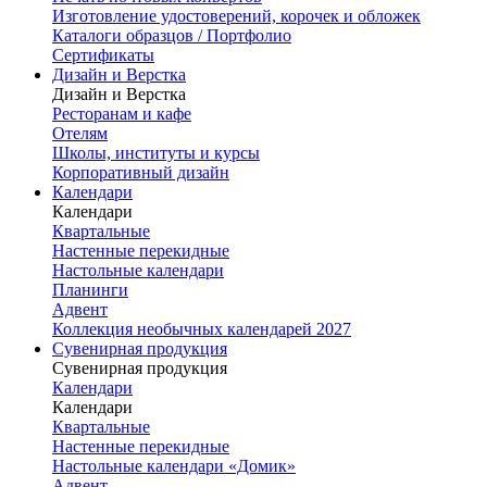
Изготовление удостоверений, корочек и обложек
Каталоги образцов / Портфолио
Сертификаты
Дизайн и Верстка
Дизайн и Верстка
Ресторанам и кафе
Отелям
Школы, институты и курсы
Корпоративный дизайн
Календари
Календари
Квартальные
Настенные перекидные
Настольные календари
Планинги
Адвент
Коллекция необычных календарей 2027
Сувенирная продукция
Сувенирная продукция
Календари
Календари
Квартальные
Настенные перекидные
Настольные календари «Домик»
Адвент